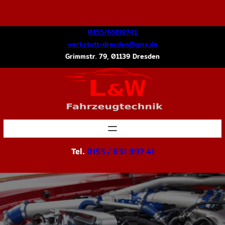
Zum
Inhalt
springen
0155/65199741
@nedserd-ttatskrew
ed.xmg
Grimmstr. 79, 01139 Dresden
Tel.
0155 / 651 997 41