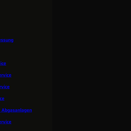
essung
ice
rvice
rvice
ce
& Abgasanlagen
rvice