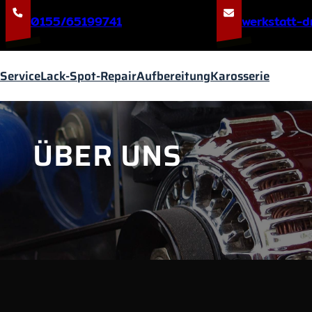
0155/65199741
@nedserd-t
Service
Lack-Spot-Repair
Aufbereitung
Karosserie
ÜBER UNS