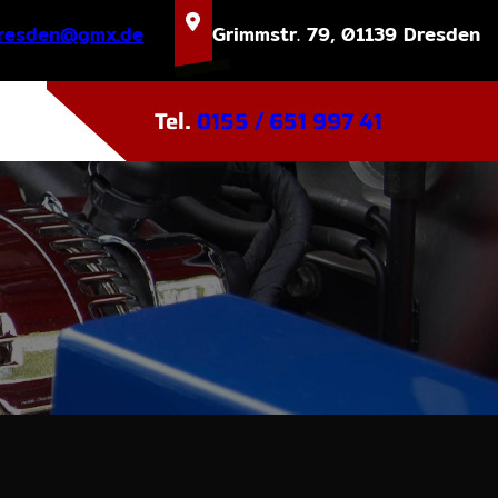
tatskrew
ed.xmg
Grimmstr. 79, 01139 Dresden
Tel.
0155 / 651 997 41