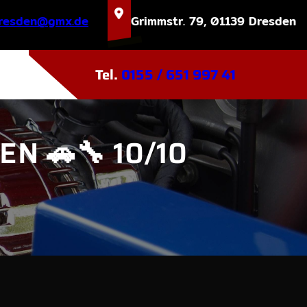
tatskrew
ed.xmg
Grimmstr. 79, 01139 Dresden
Tel.
0155 / 651 997 41
N 🚗🔧 10/10