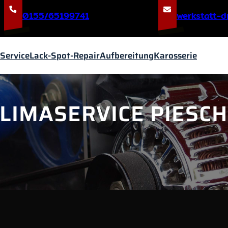
0155/65199741
@nedserd-t
Service
Lack-Spot-Repair
Aufbereitung
Karosserie
IMASERVICE PIESCHE