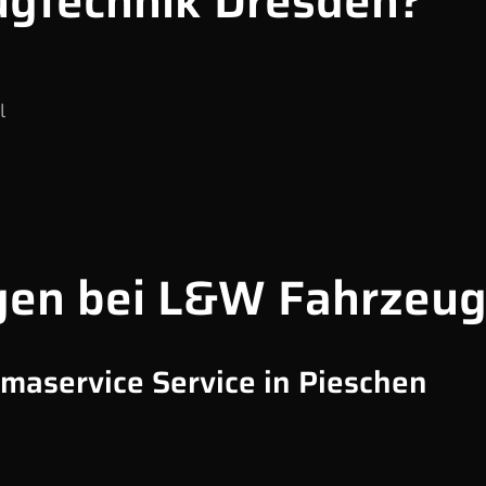
gtechnik Dresden?
l
gen bei L&W Fahrzeug
imaservice Service in Pieschen