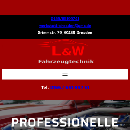
Zum
Inhalt
springen
0155/65199741
@nedserd-ttatskrew
ed.xmg
Grimmstr. 79, 01139 Dresden
Tel.
0155 / 651 997 41
PROFESSIONELLE