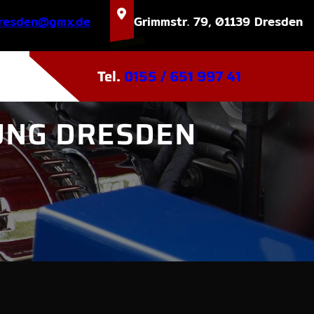
tatskrew
ed.xmg
Grimmstr. 79, 01139 Dresden
Tel.
0155 / 651 997 41
UNG DRESDEN