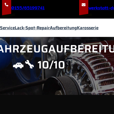
0155/65199741
@nedserd-t
Service
Lack-Spot-Repair
Aufbereitung
Karosserie
FAHRZEUGAUFBEREIT
🚗🔧 10/10